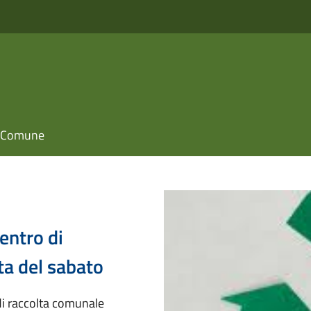
il Comune
entro di
ta del sabato
di raccolta comunale