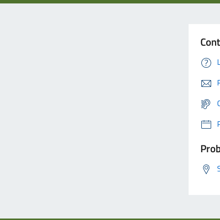
Cont
Prob