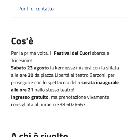
Punti di contatto
Cos'è
Per la prima volta, il
Festival dei Cuori
sbarca a
Tricesimo!
Sabato 23 agosto
la kermesse inizierà con la sfilata
alle
ore 20
da piazza Libertà al teatro Garzoni, per
proseguire con lo spettacolo della
serata inaugurale
alle ore 21
nello stesso teatro!
Ingresso gratuito
, ma prenotazione vivamente
consigliata al numero 338 6026667
A chi è rivolto