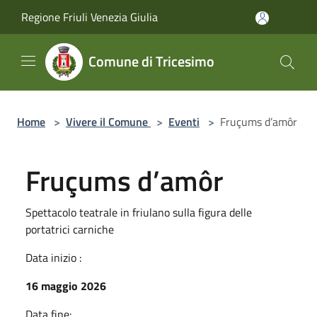
Salta al contenuto principale
Regione Friuli Venezia Giulia
Comune di Tricesimo
Home
>
Vivere il Comune
>
Eventi
>
Fruçums d’amôr
Fruçums d’amôr
Spettacolo teatrale in friulano sulla figura delle
portatrici carniche
Data inizio :
16 maggio 2026
Data fine: