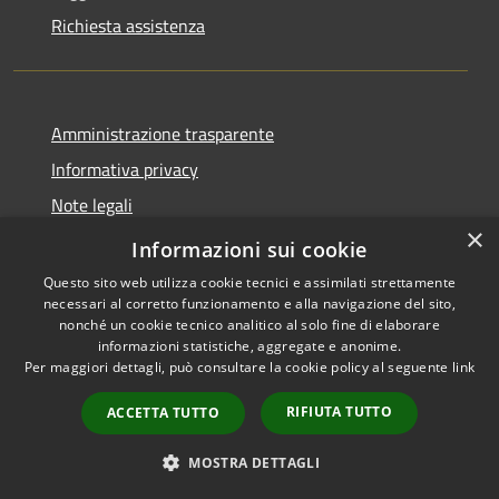
Richiesta assistenza
Amministrazione trasparente
Informativa privacy
Note legali
×
Dichiarazione di accessibilità
Informazioni sui cookie
Questo sito web utilizza cookie tecnici e assimilati strettamente
necessari al corretto funzionamento e alla navigazione del sito,
nonché un cookie tecnico analitico al solo fine di elaborare
informazioni statistiche, aggregate e anonime.
RSS
Copyright © 2026 • Comune di
Per maggiori dettagli, può consultare la cookie policy al seguente
link
Accessibilità
Tricesimo • Powered by
Privacy
Municipium
Accesso
•
RIFIUTA TUTTO
ACCETTA TUTTO
Cookie
redazione
Mappa del sito
MOSTRA DETTAGLI