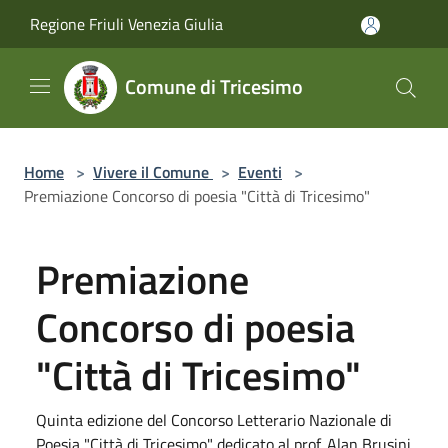
Salta al contenuto principale
Regione Friuli Venezia Giulia
Comune di Tricesimo
Home
>
Vivere il Comune
>
Eventi
>
Premiazione Concorso di poesia "Città di Tricesimo"
Premiazione
Concorso di poesia
"Città di Tricesimo"
Quinta edizione del Concorso Letterario Nazionale di
Poesia "Città di Tricesimo" dedicato al prof. Alan Brusini