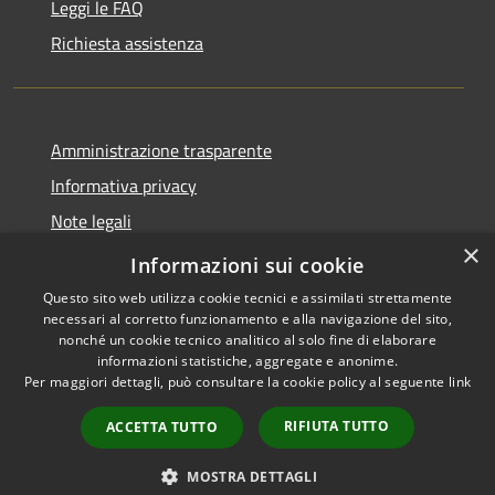
Leggi le FAQ
Richiesta assistenza
Amministrazione trasparente
Informativa privacy
Note legali
×
Dichiarazione di accessibilità
Informazioni sui cookie
Questo sito web utilizza cookie tecnici e assimilati strettamente
necessari al corretto funzionamento e alla navigazione del sito,
nonché un cookie tecnico analitico al solo fine di elaborare
informazioni statistiche, aggregate e anonime.
RSS
Copyright © 2026 • Comune di
Per maggiori dettagli, può consultare la cookie policy al seguente
link
Accessibilità
Tricesimo • Powered by
Privacy
Municipium
Accesso
•
RIFIUTA TUTTO
ACCETTA TUTTO
Cookie
redazione
Mappa del sito
MOSTRA DETTAGLI