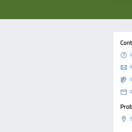
Cont
Prob