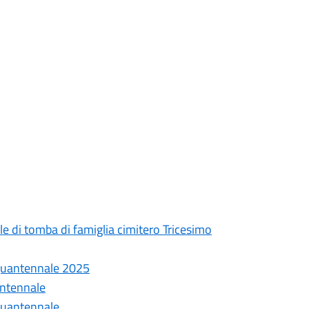
e di tomba di famiglia cimitero Tricesimo
nquantennale 2025
antennale
nquantennale