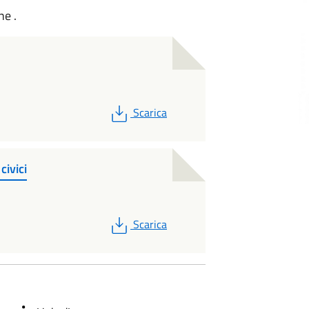
ne .
PDF
Scarica
civici
PDF
Scarica