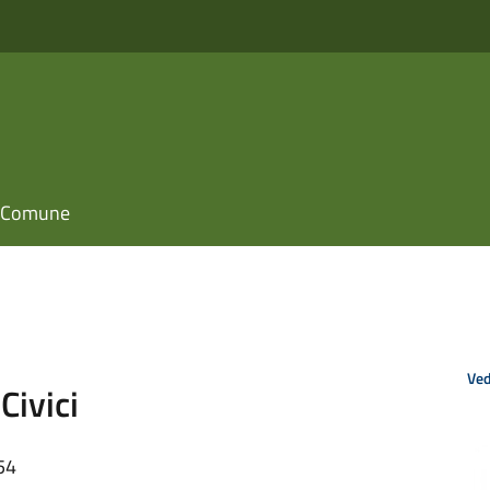
il Comune
Ved
Civici
54