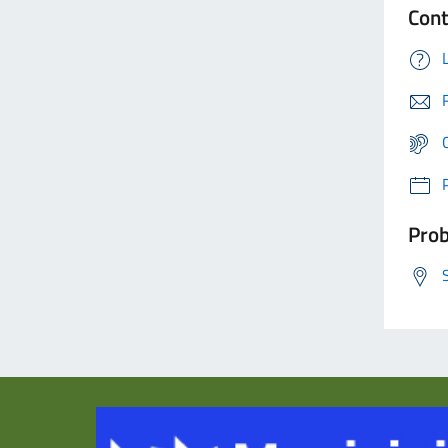
Cont
Prob