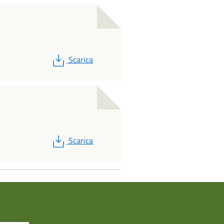
PDF
Scarica
PDF
Scarica