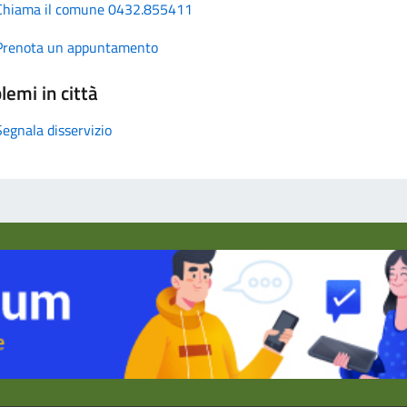
Chiama il comune 0432.855411
Prenota un appuntamento
lemi in città
Segnala disservizio