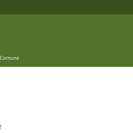
il Comune
2