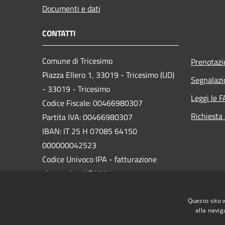
Documenti e dati
CONTATTI
Comune di Tricesimo
Prenotaz
Piazza Ellero 1, 33019 - Tricesimo (UD)
Segnalazi
- 33019 - Tricesimo
Leggi le 
Codice Fiscale: 00466980307
Richiesta
Partita IVA: 00466980307
IBAN: IT 25 H 07085 64150
000000042523
Codice Univoco IPA - fatturazione
elettronica: UFY8VH
PEC:
comune.tricesimo@certgov.fvg.it
Questo sito 
Centralino Unico: 0432.855411
alla navig