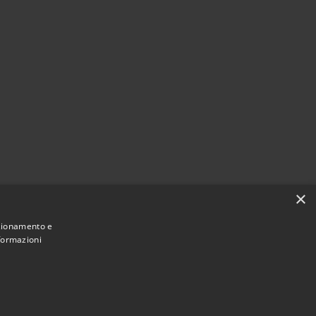
×
nzionamento e
nformazioni