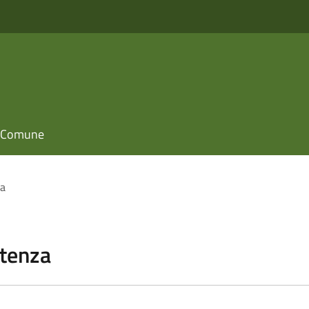
il Comune
za
stenza