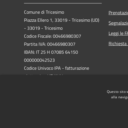
Comune di Tricesimo
Prenotaz
Piazza Ellero 1, 33019 - Tricesimo (UD)
Segnalazi
- 33019 - Tricesimo
Leggi le 
Codice Fiscale: 00466980307
Richiesta
Partita IVA: 00466980307
IBAN: IT 25 H 07085 64150
000000042523
Codice Univoco IPA - fatturazione
elettronica: UFY8VH
PEC:
comune.tricesimo@certgov.fvg.it
Questo sito 
Centralino Unico: 0432.855411
alla navig