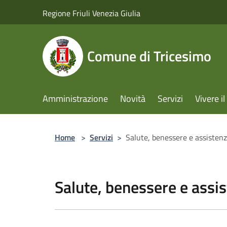
Salta al contenuto principale
Regione Friuli Venezia Giulia
Comune di Tricesimo
Amministrazione
Novità
Servizi
Vivere 
Home
>
Servizi
>
Salute, benessere e assisten
Salute, benessere e assi