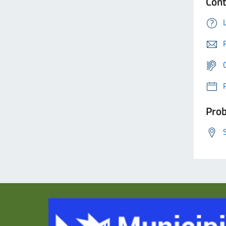
Cont
Prob