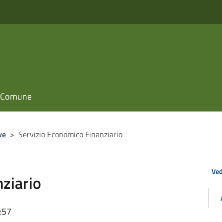
il Comune
ve
>
Servizio Economico Finanziario
Ved
ziario
:57