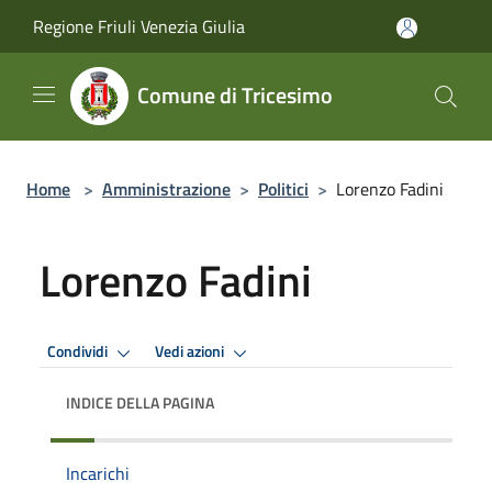
Salta al contenuto principale
Regione Friuli Venezia Giulia
Comune di Tricesimo
Home
>
Amministrazione
>
Politici
>
Lorenzo Fadini
Lorenzo Fadini
Condividi
Vedi azioni
INDICE DELLA PAGINA
Incarichi