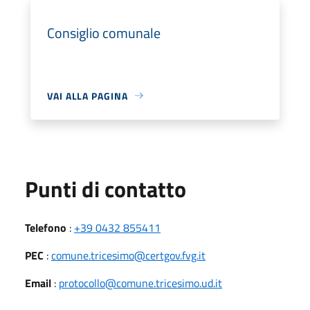
Consiglio comunale
VAI ALLA PAGINA
Punti di contatto
Telefono
:
+39 0432 855411
PEC
:
comune.tricesimo@certgov.fvg.it
Email
:
protocollo@comune.tricesimo.ud.it