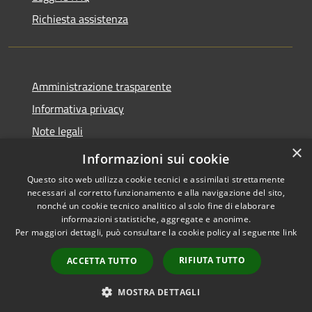
Richiesta assistenza
Amministrazione trasparente
Informativa privacy
Note legali
×
Dichiarazione di accessibilità
Informazioni sui cookie
Questo sito web utilizza cookie tecnici e assimilati strettamente
necessari al corretto funzionamento e alla navigazione del sito,
nonché un cookie tecnico analitico al solo fine di elaborare
informazioni statistiche, aggregate e anonime.
RSS
Copyright © 2026 • Comune di
Per maggiori dettagli, può consultare la cookie policy al seguente
link
Accessibilità
Tricesimo • Powered by
Privacy
Municipium
Accesso
•
RIFIUTA TUTTO
ACCETTA TUTTO
Cookie
redazione
Mappa del sito
MOSTRA DETTAGLI