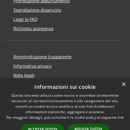
Prenotazione appuntamento
Segnalazione disservizio
Leggi le FAQ
Richiesta assistenza
Amministrazione trasparente
Informativa privacy
Note legali
×
Dichiarazione di accessibilità
Informazioni sui cookie
Questo sito web utilizza cookie tecnici e assimilati strettamente
necessari al corretto funzionamento e alla navigazione del sito,
nonché un cookie tecnico analitico al solo fine di elaborare
informazioni statistiche, aggregate e anonime.
RSS
Copyright © 2026 • Comune di
Per maggiori dettagli, può consultare la cookie policy al seguente
link
Accessibilità
Tricesimo • Powered by
Privacy
Municipium
Accesso
•
RIFIUTA TUTTO
ACCETTA TUTTO