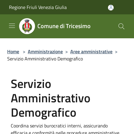
Salta al contenuto principale
Regione Friuli Venezia Giulia
Comune di Tricesimo
Home
>
Amministrazione
>
Aree amministrative
>
Servizio Amministrativo Demografico
Servizio
Amministrativo
Demografico
Coordina servizi burocratici interni, assicurando
efficacia e conformità nelle procedure amministrative.