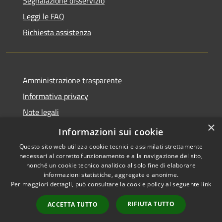
Segnalazione disservizio
Leggi le FAQ
Richiesta assistenza
Amministrazione trasparente
Informativa privacy
Note legali
×
Dichiarazione di accessibilità
Informazioni sui cookie
Questo sito web utilizza cookie tecnici e assimilati strettamente
necessari al corretto funzionamento e alla navigazione del sito,
nonché un cookie tecnico analitico al solo fine di elaborare
informazioni statistiche, aggregate e anonime.
RSS
Copyright © 2026 • Comune di
Per maggiori dettagli, può consultare la cookie policy al seguente
link
Accessibilità
Tricesimo • Powered by
Privacy
Municipium
Accesso
•
RIFIUTA TUTTO
ACCETTA TUTTO
Cookie
redazione