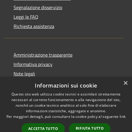
Segnalazione disservizio
Leggi le FAQ
Richiesta assistenza
Amministrazione trasparente
Informativa privacy
Note legali
×
Dichiarazione di accessibilità
Informazioni sui cookie
Questo sito web utilizza cookie tecnici e assimilati strettamente
necessari al corretto funzionamento e alla navigazione del sito,
nonché un cookie tecnico analitico al solo fine di elaborare
informazioni statistiche, aggregate e anonime.
RSS
Copyright © 2026 • Comune di
Per maggiori dettagli, può consultare la cookie policy al seguente
link
Accessibilità
Tricesimo • Powered by
Privacy
Municipium
Accesso
•
RIFIUTA TUTTO
ACCETTA TUTTO