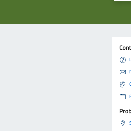
Cont
Prob