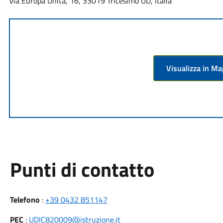
Via Europa Unita, 16, 33019 Tricesimo UD, Italia
Visualizza in M
Punti di contatto
Telefono
:
+39 0432 851147
PEC
:
UDIC820009@istruzione.it