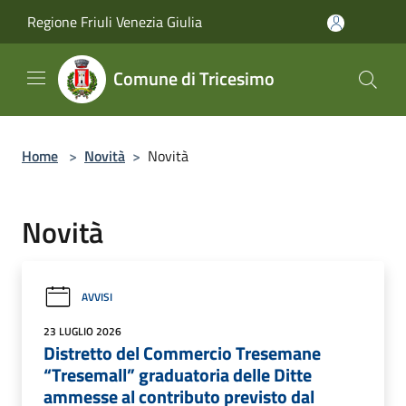
Salta al contenuto principale
Regione Friuli Venezia Giulia
Comune di Tricesimo
Home
>
Novità
>
Novità
Novità
AVVISI
23 LUGLIO 2026
Distretto del Commercio Tresemane
“Tresemall” graduatoria delle Ditte
ammesse al contributo previsto dal