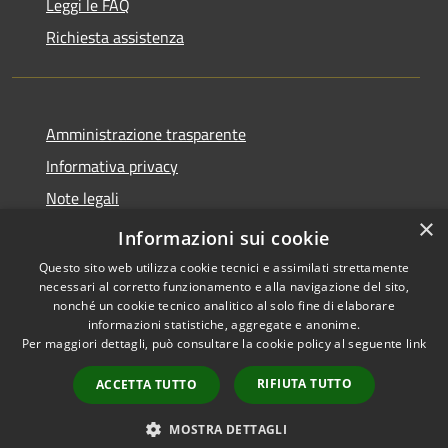
Leggi le FAQ
Richiesta assistenza
Amministrazione trasparente
Informativa privacy
Note legali
×
Dichiarazione di accessibilità
Informazioni sui cookie
Questo sito web utilizza cookie tecnici e assimilati strettamente
necessari al corretto funzionamento e alla navigazione del sito,
nonché un cookie tecnico analitico al solo fine di elaborare
informazioni statistiche, aggregate e anonime.
RSS
Copyright © 2026 • Comune di
Per maggiori dettagli, può consultare la cookie policy al seguente
link
Accessibilità
Tricesimo • Powered by
Privacy
Municipium
Accesso
•
RIFIUTA TUTTO
ACCETTA TUTTO
Cookie
redazione
Mappa del sito
MOSTRA DETTAGLI