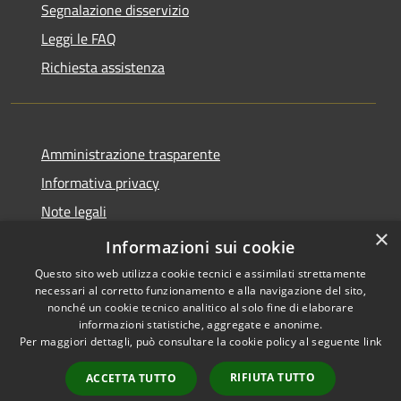
Segnalazione disservizio
Leggi le FAQ
Richiesta assistenza
Amministrazione trasparente
Informativa privacy
Note legali
×
Dichiarazione di accessibilità
Informazioni sui cookie
Questo sito web utilizza cookie tecnici e assimilati strettamente
necessari al corretto funzionamento e alla navigazione del sito,
nonché un cookie tecnico analitico al solo fine di elaborare
informazioni statistiche, aggregate e anonime.
RSS
Copyright © 2026 • Comune di
Per maggiori dettagli, può consultare la cookie policy al seguente
link
Accessibilità
Tricesimo • Powered by
Privacy
Municipium
Accesso
•
RIFIUTA TUTTO
ACCETTA TUTTO
Cookie
redazione