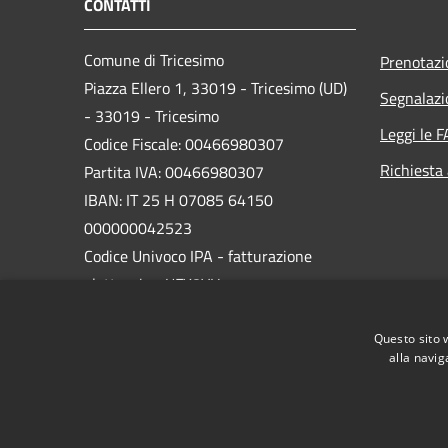
CONTATTI
Comune di Tricesimo
Prenotaz
Piazza Ellero 1, 33019 - Tricesimo (UD)
Segnalazi
- 33019 - Tricesimo
Leggi le 
Codice Fiscale: 00466980307
Richiesta
Partita IVA: 00466980307
IBAN: IT 25 H 07085 64150
000000042523
Codice Univoco IPA - fatturazione
elettronica: UFY8VH
PEC:
comune.tricesimo@certgov.fvg.it
Questo sito 
Centralino Unico: 0432.855411
alla navig