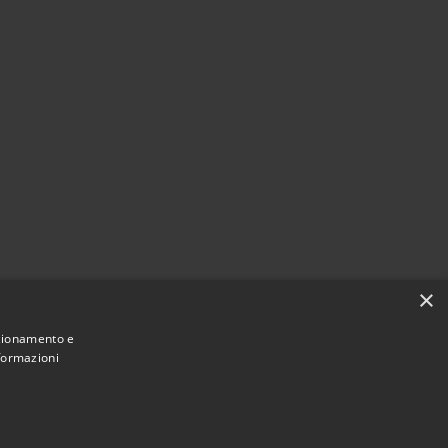
×
nzionamento e
nformazioni